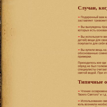
Случаи, ког
Подаренный вам ил
заставляет тревожи
Вы вынуждены брат
которых есть основа
Вы используете в
детей) вещи для сво
покупаете для себя 
Вы купили вещь на 
обоснованные сомнен
примерки.
Приходилось кое-где 
обряд не был толком
специалисты считают
святой водой. При э
Типичные о
Чтение осовременно
Твоего Святого" и т.д.
Использование све
коль возникла необх