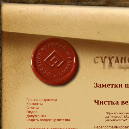
Заметки 
Главная страница
Чистка ве
Контакты
Статьи
Видео
"Муж приносит 
Документы
на "плохое". М
Задать вопрос целителю
уничтожать?"
Перепрограммировать