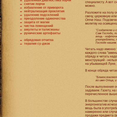
удаленная диагностика порчи
специалисту. А вот 
снятие порчи
можно.
избавление от приворота
нейтрализация проклятия
Разложите на полу об
удаление подселений
свечу, церковную ил
преодоление одиночества
Отче Наш
. Подсвечн
защита от магии
молитву
на освящени
чистка помещений
амулеты и талисманы
"Создателю и с
рунические артефакты
Сам Господи, п
вещь - кофточк
употребляти, 
обрядовая отчитка
Господе нашем.
терапия су-джок
Читать надо именно т
каждого слова "амин
обряду и читать над
менструаций - нельзя
на убывающей Луне, 
В конце обряда чита
"Благословляет
во имя Отца, и
После выполнения об
задуваем. Газету, н
перечисленное выше 
В большинстве случа
энергонегатив исчез
вещь была в употре
намеренно или случа
продажи предмета (в