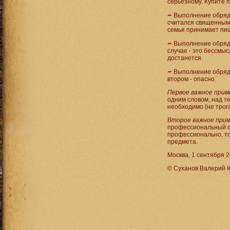
серьезному. Купите 
Выполнение обряда
считался священным 
семья принимает пищ
Выполнение обряда
случае - это бессмыс
достанется.
Выполнение обряда
втором - опасно.
Первое важное прим
одним словом, над т
необходимо (не трог
Второе важное прим
профессиональный сп
профессионально, то
предмета.
Москва, 1 сентября 20
© Суханов Валерий 