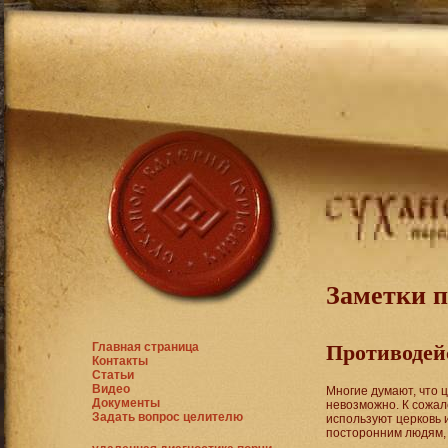
Заметки 
Главная страница
Противодей
Контакты
Статьи
Видео
Многие думают, что ц
Документы
невозможно. К сожал
Задать вопрос целителю
используют церковь 
посторонним людям, 