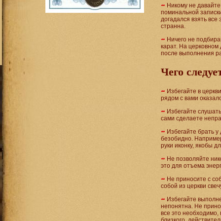
Никому не давайте 
поминальной записки
догадался взять все 
странна.
Ничего не подбирай
карат. На церковном 
после выполнения р
Чего следуе
Избегайте в церкв
рядом с вами оказалс
Избегайте слушатьс
сами сделаете непра
Избегайте брать у 
безобидно. Например,
руки иконку, якобы д
Не позволяйте нико
это для отъема энерг
Не приносите с соб
собой из церкви свеч
Избегайте выполнен
непонятна. Не принос
все это необходимо, 
близкого, действите