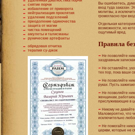
удаленная диагностика порчи
Вы ошибаетесь, дума
снятие порчи
вход туда заказан. Э
избавление от приворота
молитвы, а исключит
нейтрализация проклятия
громогласно при вход
удаление подселений
преодоление одиночества
Отдельная категория
защита от магии
возможности, но ко
чистка помещений
ощутимый вред.
амулеты и талисманы
рунические артефакты
Правила бе
обрядовая отчитка
терапия су-джок
Не позволяйте ник
заздравным запискам
Не оставляйте, ухо
тех пор, пока ваши с
Не позволяйте нико
руках. Пусть зажигаю
Не позволяйте нико
женщинам, работающи
прислуживающие в цер
Никому не давайте 
Маловероятно, что че
исключительно любо
Не помогайте нико
церкви, которые не 