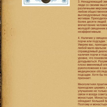
3. Ненадлежащий эм
люди со своими мысл
различными мирскими
любом общественном 
высокодуховные люди
мотивам. Приходило
более десяти людей 
впечатление человек
молодой священник в
неэффективным.
4. Наличие у священ
порчи или подсадки. 
Уверяю вас, приходи
любой мало-мальски 
справедливый диагно
наличия порчи и под
уровне, что поневол
догадываться. Разум
плохо вменяемый или
рукоположение в сан
медицинское обследо
подсадки. Хотя бы п
признает.
Многолетняя практик
приходских церквях, 
улучшение не только
связи я всегда совет
монастыре. Монастыр
обладают большей бл
Поэтому и монастырс