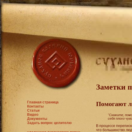
Заметки 
Главная страница
Помогают л
Контакты
Статьи
Видео
"Скажите, помо
Документы
себя плохо чув
Задать вопрос целителю
В процессе переписк
что большинство люд