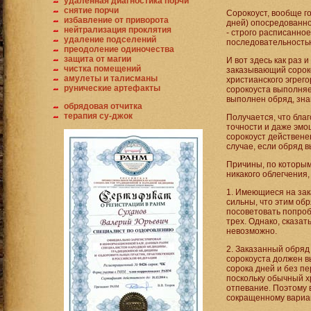
удаленная диагностика порчи
снятие порчи
Сорокоуст, вообще г
избавление от приворота
дней) опосредованно
нейтрализация проклятия
- строго расписанно
удаление подселений
последовательностью
преодоление одиночества
защита от магии
И вот здесь как раз 
чистка помещений
заказывающий сороко
амулеты и талисманы
христианского эгрег
рунические артефакты
сорокоуста выполняе
выполнен обряд, зна
обрядовая отчитка
терапия су-джок
Получается, что бла
точности и даже эм
сорокоуст действенен
случае, если обряд 
Причины, по которым
никакого облегчения,
1. Имеющиеся на зак
сильны, что этим об
посоветовать попроб
трех. Однако, сказат
невозможно.
2. Заказанный обряд
сорокоуста должен в
сорока дней и без п
поскольку обычный х
отпевание. Поэтому 
сокращенному вариан